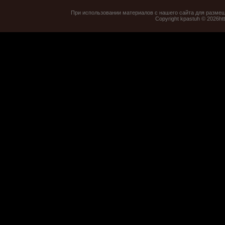
При использовании материалов с нашего сайта для размеще
Copyright kpastuh © 2026
ht