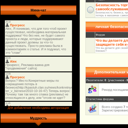
Безопасность тор
самообслуживани
Мини-чат
Безопасность бизнеса, п
потерь в магазинах само
личная безопасн
Форум
Что вы делаете дл
защищаете себя и 
Что вы делаете для своей
близких?
Дополнительная
Посетители:
0
(участников -
Рекорд посещае
Статистика форума
Всего создано
7
т
Для добавления необходима авторизация
Зарегистрирован
Мудрость