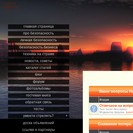
Суббота
08.08.2026
17:19
главная страница
про безопасность
личная безопасность
безопасность бизнеса
техника на страже
новости, советы
каталог статей
блог
форум
фотоальбомы
Ваши вопросы Н
гостевая книга
Форум
обратная связь
Отвечаем на вопр
тесты
Test forum description
Модератор форума:
kpast
умеете стрелять?
доска объявлений
Снижение потерь
ссылки и партнеры
Форум